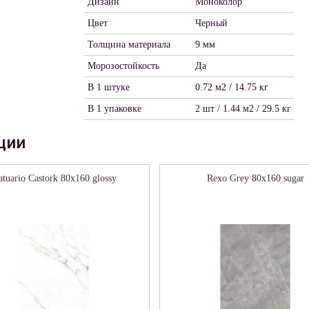
Дизайн
Моноколор
Цвет
Черный
Толщина материала
9 мм
Морозостойкость
Да
В 1 штуке
0.72 м2 / 14.75 кг
В 1 упаковке
2 шт / 1.44 м2 / 29.5 кг
ции
atuario Castork 80х160 glossy
Rexo Grey 80х160 sugar