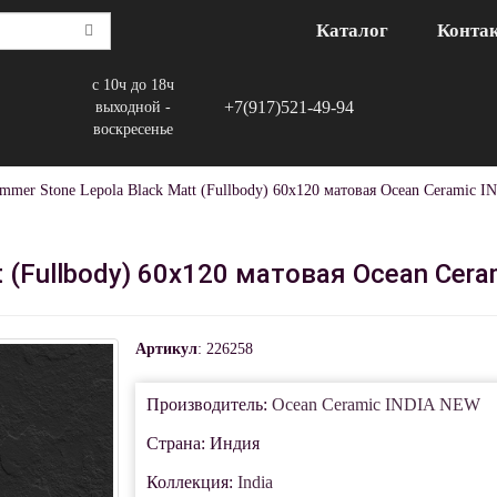
Каталог
Конта
с 10ч до 18ч
+7(917)521-49-94
выходной -
воскресенье
mmer Stone Lepola Black Matt (Fullbody) 60х120 матовая Ocean Ceramic
t (Fullbody) 60х120 матовая Ocean Cer
Артикул
: 226258
Производитель:
Ocean Ceramic INDIA NEW
Страна: Индия
Коллекция:
India