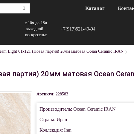
Каталог
Конта
с 10ч до 18ч
+7(917)521-49-94
выходной -
воскресенье
ream Light 61х121 (Новая партия) 20мм матовая Ocean Ceramic IRAN
овая партия) 20мм матовая Ocean Cera
Артикул
: 228583
Производитель:
Ocean Ceramic IRAN
Страна: Иран
Коллекция:
Iran