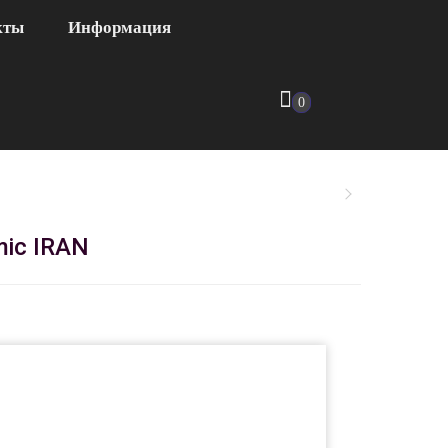
кты
Информация
0
mic IRAN