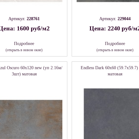
Артикул:
228761
Артикул:
229044
Цена: 1600 руб/м2
Цена: 2240 руб/м
Подробнее
Подробнее
(открыть в новом окне)
(открыть в новом окне)
zul Oscuro 60х120 new (уп 2.16м/
Endless Dark 60х60 (59.7х59.7
3шт) матовая
матовая