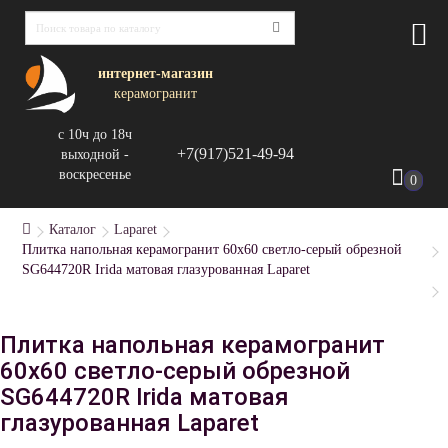
интернет-магазин
керамогранит
с 10ч до 18ч
+7(917)521-49-94
выходной -
воскресенье
0
Каталог
Laparet
Плитка напольная керамогранит 60x60 светло-серый обрезной
SG644720R Irida матовая глазурованная Laparet
Плитка напольная керамогранит
60x60 светло-серый обрезной
SG644720R Irida матовая
глазурованная Laparet