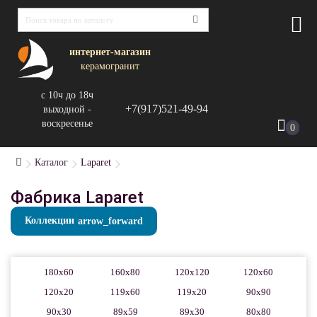
интернет-магазин
керамогранит
с 10ч до 18ч
+7(917)521-49-94
выходной -
воскресенье
0
Каталог
Laparet
Фабрика Laparet
Коллекции
180x60
160x80
120x120
120x60
120x20
119x60
119x20
90x90
90x30
89x59
89x30
80x80