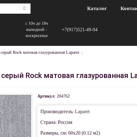
Каталог
Конта
с 10ч до 18ч
+7(917)521-49-94
выходной -
воскресенье
 серый Rock матовая глазурованная Laparet
 серый Rock матовая глазурованная La
Артикул
: 204762
Производитель:
Laparet
Страна: Россия
Размеры, см: 60x20 (0.12 м2)