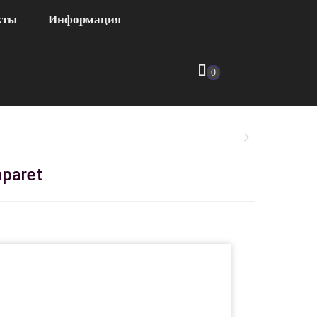
кты
Информация
0
paret