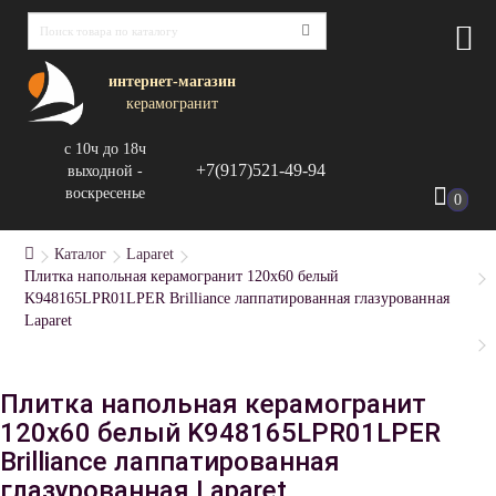
интернет-магазин
керамогранит
с 10ч до 18ч
+7(917)521-49-94
выходной -
воскресенье
0
Каталог
Laparet
Плитка напольная керамогранит 120x60 белый
K948165LPR01LPER Brilliance лаппатированная глазурованная
Laparet
Плитка напольная керамогранит
120x60 белый K948165LPR01LPER
Brilliance лаппатированная
глазурованная Laparet