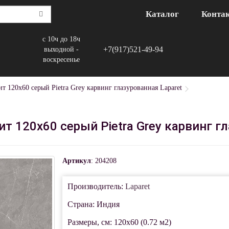
Каталог
Конта
с 10ч до 18ч
+7(917)521-49-94
выходной -
воскресенье
т 120x60 серый Pietra Grey карвинг глазурованная Laparet
 120x60 серый Pietra Grey карвинг гл
Артикул
: 204208
Производитель:
Laparet
Страна: Индия
Размеры, см: 120x60 (0.72 м2)