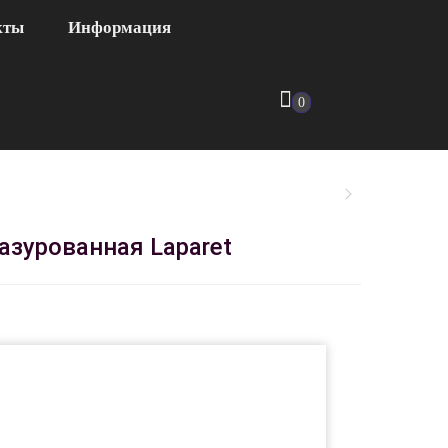
кты
Информация
0
азурованная Laparet