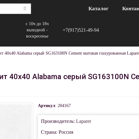
Каталог
Конта
с 10ч до 18ч
+7(917)521-49-94
выходной -
воскресенье
ит 40x40 Alabama серый SG163100N Cement матовая глазурованная Lapare
ит 40x40 Alabama серый SG163100N C
Артикул
: 204167
Производитель:
Laparet
Страна: Россия