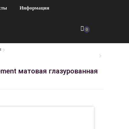
кты
Информация
0
t
ement матовая глазурованная