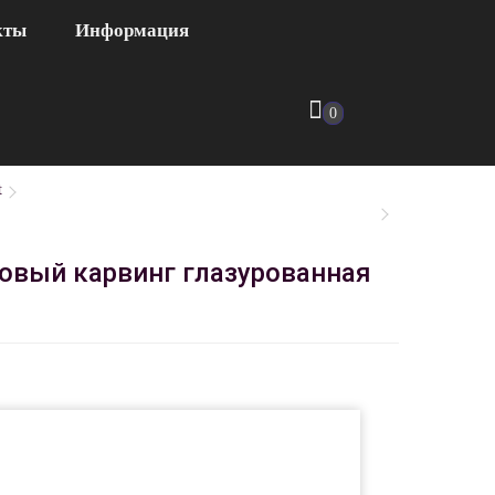
кты
Информация
0
t
товый карвинг глазурованная