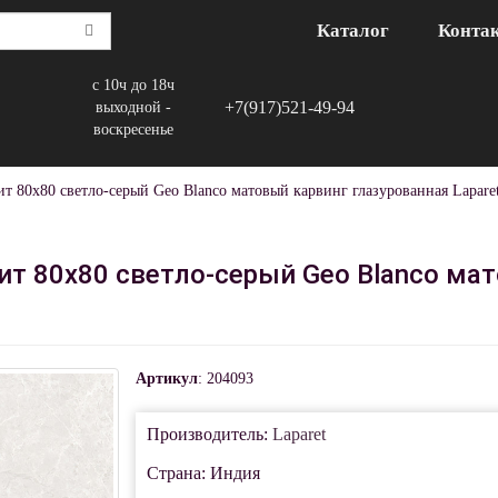
Каталог
Конта
с 10ч до 18ч
+7(917)521-49-94
выходной -
воскресенье
т 80x80 светло-серый Geo Blanco матовый карвинг глазурованная Lapare
т 80x80 светло-серый Geo Blanco ма
Артикул
: 204093
Производитель:
Laparet
Страна: Индия