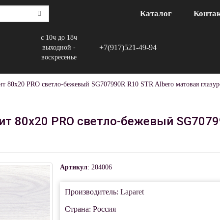
Каталог
Конта
с 10ч до 18ч
+7(917)521-49-94
выходной -
воскресенье
ит 80x20 PRO светло-бежевый SG707990R R10 STR Albero матовая глазур
ит 80x20 PRO светло-бежевый SG70799
Артикул
: 204006
Производитель:
Laparet
Страна: Россия