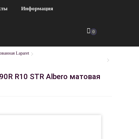
кты
Информация
0
ованная Laparet
0R R10 STR Albero матовая