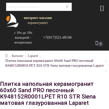
интернет-магазин
керамогранит
с 10ч до 18ч
+7(917)521-49-94
выходной -
воскресенье
0
Каталог
Laparet
Плитка напольная керамогранит 60x60 Sand PRO песочный
K948152R0001LPET R10 STR Siena матовая глазурованная Laparet
Плитка напольная керамогранит
60x60 Sand PRO песочный
K948152R0001LPET R10 STR Siena
матовая глазурованная Laparet