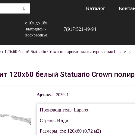
Каталог
Конта
с 10ч до 18ч
+7(917)521-49-94
выходной -
воскресенье
т 120x60 белый Statuario Crown полированная глазурованная Laparet
т 120x60 белый Statuario Crown полир
Артикул
: 203921
Производитель:
Laparet
Страна: Индия
Размеры, см: 120x60 (0.72 м2)