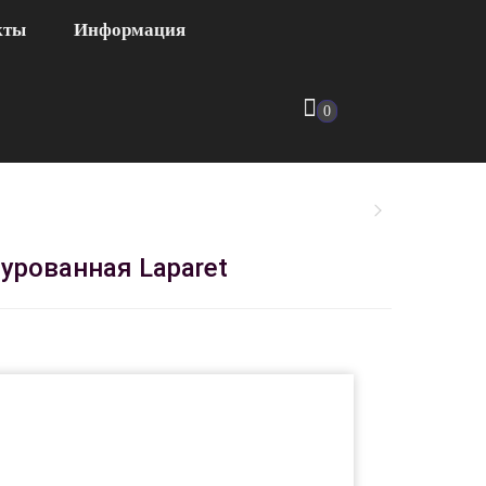
кты
Информация
0
урованная Laparet