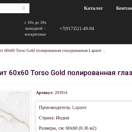
Каталог
Конта
с 10ч до 18ч
+7(917)521-49-94
выходной -
воскресенье
т 60x60 Torso Gold полированная глазурованная Laparet
т 60x60 Torso Gold полированная глаз
Артикул
: 203914
Производитель:
Laparet
Страна: Индия
Размеры, см: 60x60 (0.36 м2)