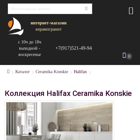
интернет-магазин
керамогранит
с 10ч до 18ч
+7(917)521-49-94
выходной -
воскресенье
0
Каталог
Ceramika Konskie
Halifax
Коллекция Halifax Ceramika Konskie