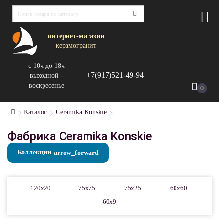
интернет-магазин
керамогранит
с 10ч до 18ч
+7(917)521-49-94
выходной -
воскресенье
0
Каталог
Ceramika Konskie
Фабрика Ceramika Konskie
Коллекции
120x20
75x75
75x25
60x60
60x9