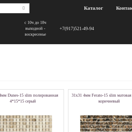
Каталог
Конта
с 10ч до 18ч
+7(917)521-49-94
выходной -
воскресенье
4мм Dunes-15 slim полированная
31x31 4мм Ferato-15 slim матовая
4*15*15 серый
коричневый