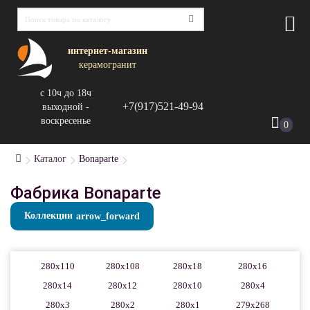
интернет-магазин
керамогранит
с 10ч до 18ч
+7(917)521-49-94
выходной -
воскресенье
0
Каталог
Bonaparte
Фабрика Bonaparte
Коллекции
280x110
280x108
280x18
280x16
280x14
280x12
280x10
280x4
280x3
280x2
280x1
279x268