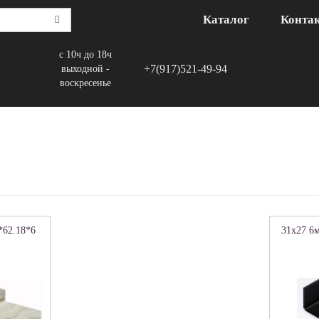
Каталог
Конта
с 10ч до 18ч
+7(917)521-49-94
выходной -
воскресенье
*62.18*6
31x27 6м