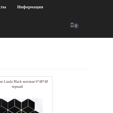
кты
Информация
0
м Landa Black матовая 6*48*48
черный