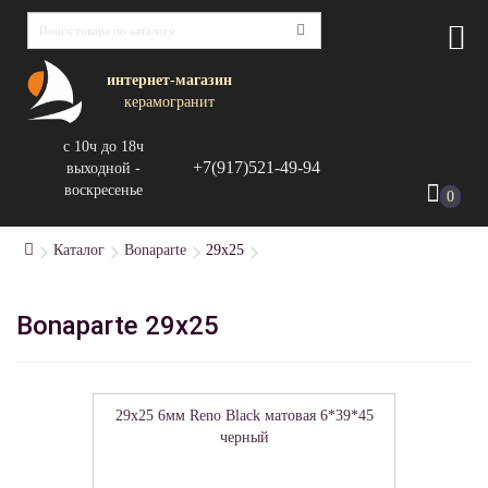
интернет-магазин
керамогранит
с 10ч до 18ч
+7(917)521-49-94
выходной -
воскресенье
0
Каталог
Bonaparte
29x25
Bonaparte 29x25
29x25 6мм Reno Black матовая 6*39*45
черный