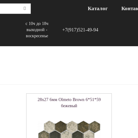
Каталог
Конта
с 10ч до 18ч
+7(917)521-49-94
выходной -
воскресенье
28x27 6мм Olmeto Brown 6*51*59
бежевый