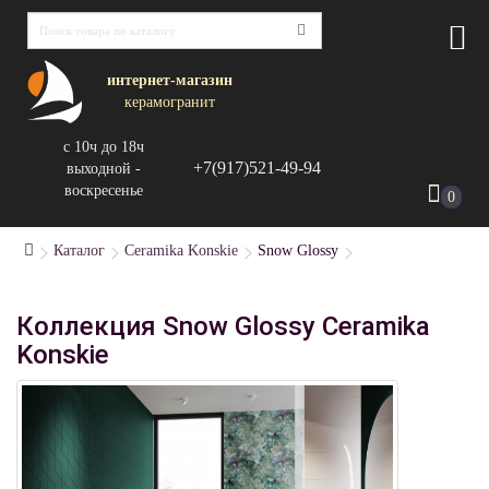
интернет-магазин
керамогранит
с 10ч до 18ч
+7(917)521-49-94
выходной -
воскресенье
0
Каталог
Ceramika Konskie
Snow Glossy
Коллекция Snow Glossy Ceramika
Konskie