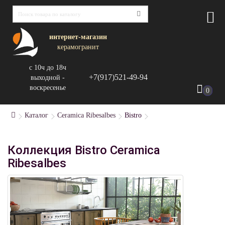
интернет-магазин
керамогранит
с 10ч до 18ч
+7(917)521-49-94
выходной -
воскресенье
0
Каталог
Ceramica Ribesalbes
Bistro
Коллекция Bistro Ceramica
Ribesalbes