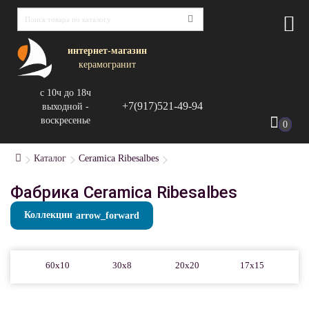
интернет-магазин
керамогранит
с 10ч до 18ч
+7(917)521-49-94
выходной -
воскресенье
0
Каталог
Ceramica Ribesalbes
Фабрика Ceramica Ribesalbes
Коллекции
60x10
30x8
20x20
17x15