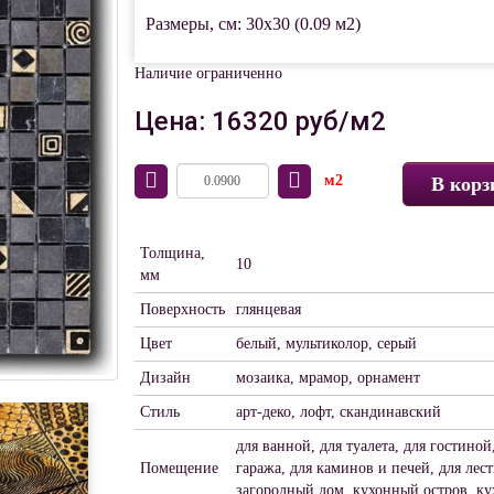
Размеры, см: 30x30 (0.09 м2)
Наличие ограниченно
Цена: 16320 руб/м2
м2
В корз
Толщина,
10
мм
Поверхность
глянцевая
Цвет
белый, мультиколор, серый
Дизайн
мозаика, мрамор, орнамент
Стиль
арт-деко, лофт, скандинавский
для ванной, для туалета, для гостиной,
Помещение
гаража, для каминов и печей, для лес
загородный дом, кухонный остров, ку