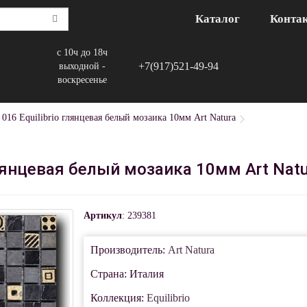
Каталог
Конта
с 10ч до 18ч
+7(917)521-49-94
выходной -
воскресенье
016 Equilibrio глянцевая белый мозаика 10мм Art Natura
глянцевая белый мозаика 10мм Art Natu
Артикул
: 239381
Производитель:
Art Natura
Страна: Италия
Коллекция:
Equilibrio