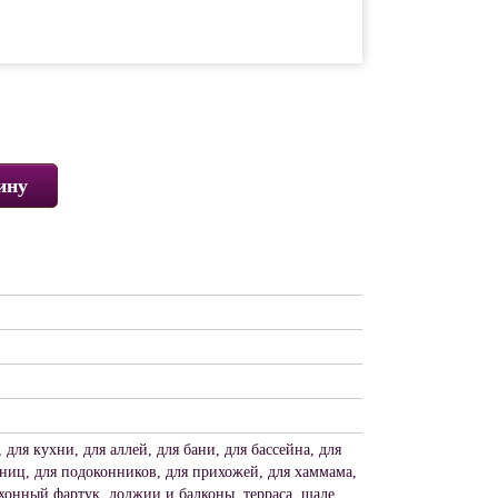
ину
 для кухни, для аллей, для бани, для бассейна, для
тниц, для подоконников, для прихожей, для хаммама,
хонный фартук, лоджии и балконы, терраса, шале