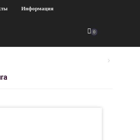
кты
Информация
0
ra