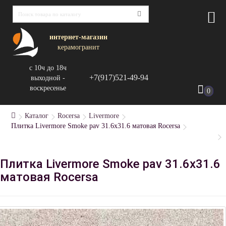
интернет-магазин
керамогранит
с 10ч до 18ч
+7(917)521-49-94
выходной -
воскресенье
0
Каталог
Rocersa
Livermore
Плитка Livermore Smoke pav 31.6х31.6 матовая Rocersa
Плитка Livermore Smoke pav 31.6х31.6
матовая Rocersa