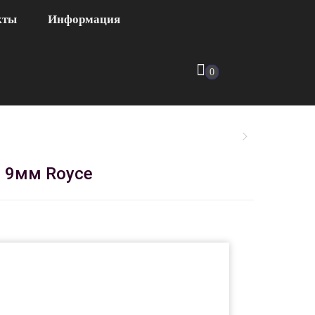
кты
Информация
0
я 9мм Royce