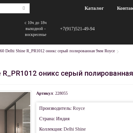
Каталог
Конта
с 10ч до 18ч
+7(917)521-49-94
выходной -
воскресенье
60 Delhi Shine R_PR1012 оникс серый полированная 9мм Royce
ne R_PR1012 оникс серый полированна
Артикул
: 228055
Производитель:
Royce
Страна: Индия
Коллекция:
Delhi Shine