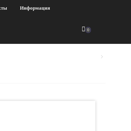
кты
Информация
0