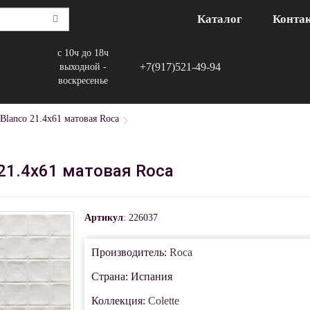
Каталог
Конта
с 10ч до 18ч
+7(917)521-49-94
выходной -
воскресенье
 Blanco 21.4х61 матовая Roca
 21.4х61 матовая Roca
Артикул
: 226037
Производитель:
Roca
Страна: Испания
Коллекция:
Colette