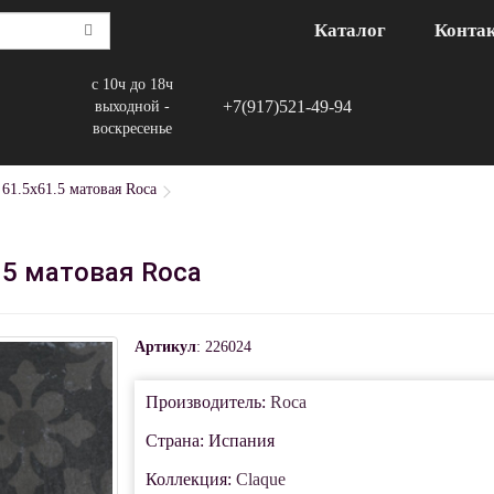
Каталог
Конта
с 10ч до 18ч
+7(917)521-49-94
выходной -
воскресенье
 61.5x61.5 матовая Roca
1.5 матовая Roca
Артикул
: 226024
Производитель:
Roca
Страна: Испания
Коллекция:
Claque