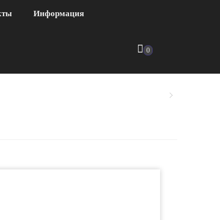
кты
Информация
0