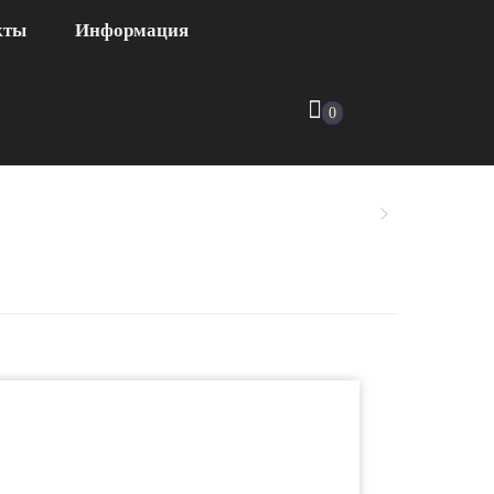
кты
Информация
0