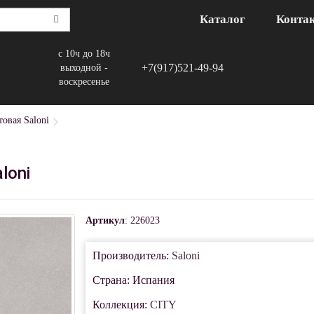
Каталог
Конта
с 10ч до 18ч
+7(917)521-49-94
выходной -
воскресенье
товая Saloni
loni
Артикул
: 226023
Производитель:
Saloni
Страна: Испания
Коллекция:
CITY