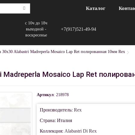
Каталог
Конта
с 10ч до 18ч
+7(917)521-49-94
выходной -
воскресенье
 30x30 Alabastri Madreperla Mosaico Lap Ret полированная 10мм Rex
i Madreperla Mosaico Lap Ret полиров
Артикул
: 218978
Производитель:
Rex
Страна: Италия
Коллекция:
Alabastri Di Rex