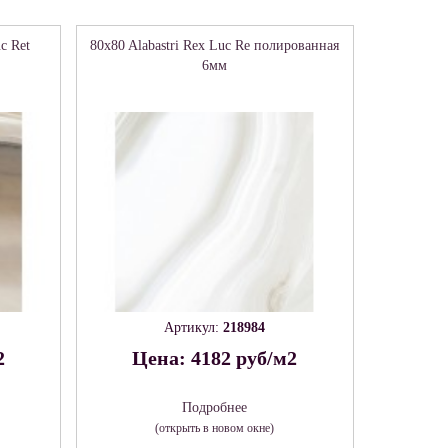
c Ret
80x80 Alabastri Rex Luc Re полированная
6мм
Артикул:
218984
2
Цена: 4182 руб/м2
Подробнее
(открыть в новом окне)