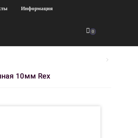
кты
Информация
0
анная 10мм Rex