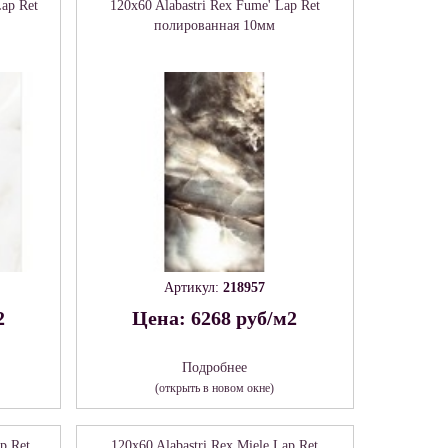
Lap Ret
120x60 Alabastri Rex Fume' Lap Ret
полированная 10мм
Артикул:
218957
2
Цена: 6268 руб/м2
Подробнее
(открыть в новом окне)
ap Ret
120x60 Alabastri Rex Miele Lap Ret