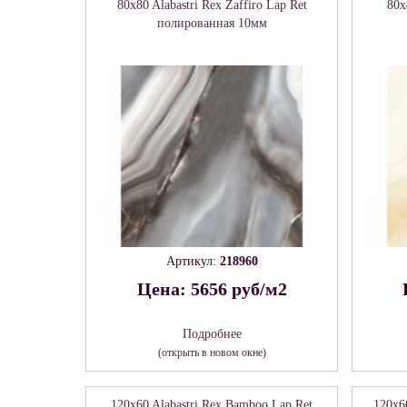
80x80 Alabastri Rex Zaffiro Lap Ret
80x
полированная 10мм
Артикул:
218960
Цена: 5656 руб/м2
Подробнее
(открыть в новом окне)
120x60 Alabastri Rex Bamboo Lap Ret
120x6