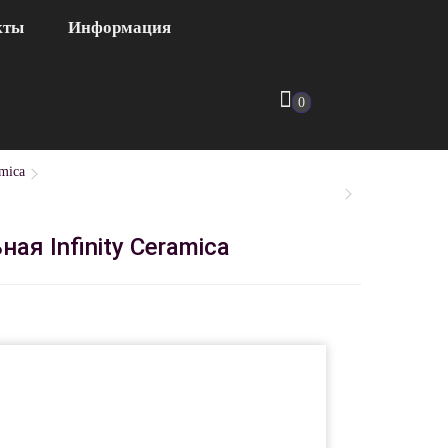
кты
Информация
0
mica
ая Infinity Ceramica