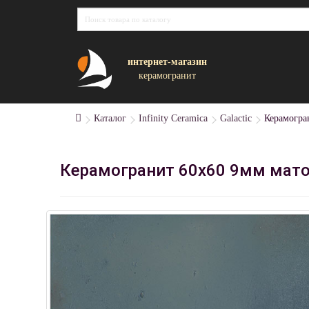
интернет-магазин
керамогранит
Каталог
Infinity Ceramica
Galactic
Керамогран
Керамогранит 60x60 9мм матова