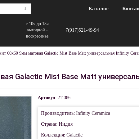
Каталог
Конта
с 10ч до 18ч
+7(917)521-49-94
выходной -
воскресенье
ит 60x60 9мм матовая Galactic Mist Base Matt универсальная Infinity Cera
я Galactic Mist Base Matt универсальн
Артикул
: 211386
Производитель:
Infinity Ceramica
Страна: Индия
Коллекция:
Galactic