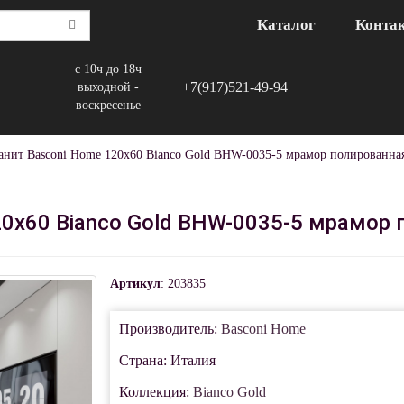
Каталог
Конта
с 10ч до 18ч
+7(917)521-49-94
выходной -
воскресенье
анит Basconi Home 120x60 Bianco Gold BHW-0035-5 мрамор полированна
20x60 Bianco Gold BHW-0035-5 мрамор
Артикул
: 203835
Производитель:
Basconi Home
Страна: Италия
Коллекция:
Bianco Gold