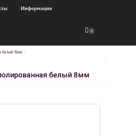
кты
Информация
0
я белый 8мм
 полированная белый 8мм