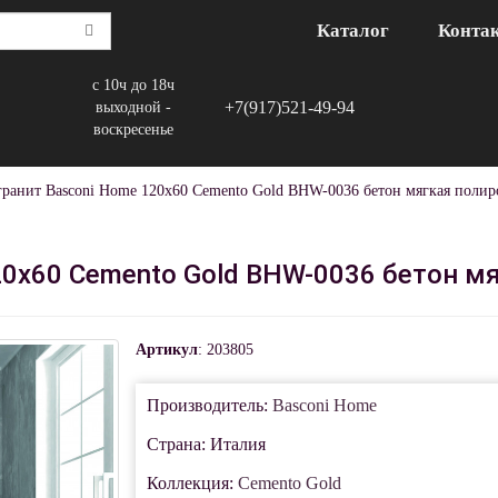
Каталог
Конта
с 10ч до 18ч
+7(917)521-49-94
выходной -
воскресенье
гранит Basconi Home 120x60 Cemento Gold BHW-0036 бетон мягкая полир
20x60 Cemento Gold BHW-0036 бетон м
Артикул
: 203805
Производитель:
Basconi Home
Страна: Италия
Коллекция:
Cemento Gold