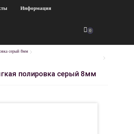
кты
Информация
0
овка серый 8мм
ягкая полировка серый 8мм