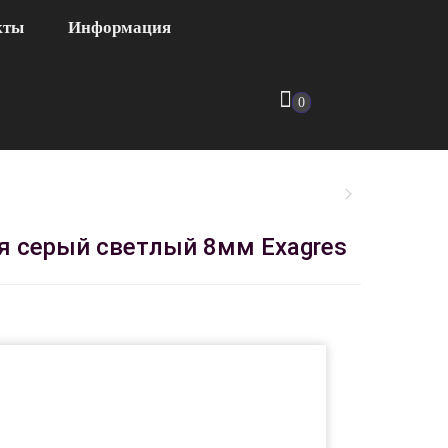
кты
Информация
0
ая серый светлый 8мм Exagres