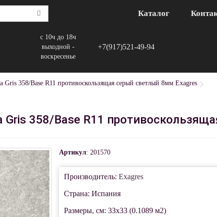
Каталог
Конта
с 10ч до 18ч
+7(917)521-49-94
выходной -
воскресенье
a Gris 358/Base R11 противоскользящая серый светлый 8мм Exagres
a Gris 358/Base R11 противоскользящ
Артикул
: 201570
Производитель:
Exagres
Страна: Испания
Размеры, см: 33x33 (0.1089 м2)