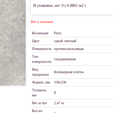
В упаковке, шт: 9 ( 0.9801 м2 )
Нет в наличии
Коллекция
Petra
Цвет
серый светлый
Поверхность
противоскользящая
Тип
глазурованная
поверхности
Вид
Клинкерная плитка
продукции
Формат, мм
330x330
Толщина,
8
мм
Вес кг/шт.
2,47 кг
Кол-во