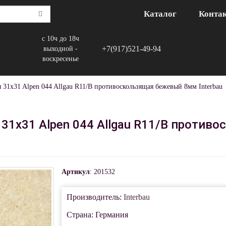
Каталог
Конта
с 10ч до 18ч
+7(917)521-49-94
выходной -
воскресенье
 31x31 Alpen 044 Allgau R11/B противоскользящая бежевый 8мм Interbau
 31x31 Alpen 044 Allgau R11/B проти
Артикул
: 201532
Производитель:
Interbau
Страна: Германия