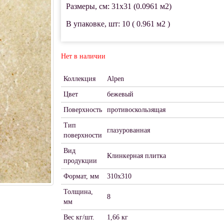
Размеры, см: 31x31 (0.0961 м2)
В упаковке, шт: 10 ( 0.961 м2 )
Нет в наличии
Коллекция
Alpen
Цвет
бежевый
Поверхность
противоскользящая
Тип
глазурованная
поверхности
Вид
Клинкерная плитка
продукции
Формат, мм
310x310
Толщина,
8
мм
Вес кг/шт.
1,66 кг