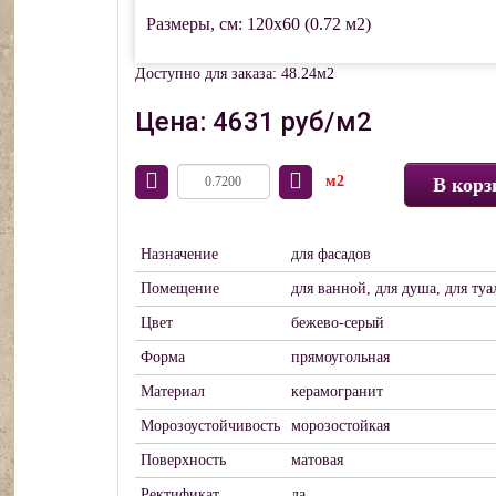
Размеры, см: 120x60 (0.72 м2)
Доступно для заказа: 48.24м2
Цена: 4631 руб/м2
м2
В корз
Назначение
для фасадов
Помещение
для ванной, для душа, для туа
Цвет
бежево-серый
Форма
прямоугольная
Материал
керамогранит
Морозоустойчивость
морозостойкая
Поверхность
матовая
Ректификат
да