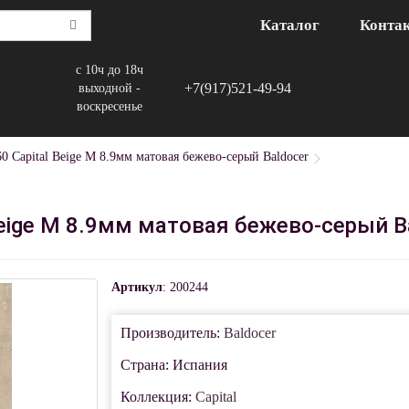
Каталог
Конта
с 10ч до 18ч
+7(917)521-49-94
выходной -
воскресенье
0 Capital Beige M 8.9мм матовая бежево-серый Baldocer
Beige M 8.9мм матовая бежево-серый B
Артикул
: 200244
Производитель:
Baldocer
Страна: Испания
Коллекция:
Capital