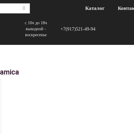
Каталог
Конта
с 10ч до 18ч
+7(917)521-49-94
выходной -
воскресенье
ramica