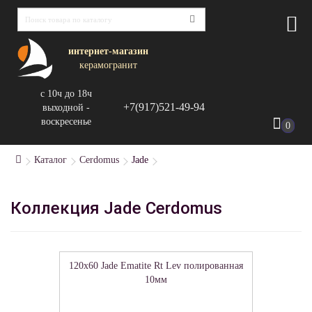
интернет-магазин
керамогранит
с 10ч до 18ч
+7(917)521-49-94
выходной -
воскресенье
0
Каталог
Cerdomus
Jade
Коллекция Jade Cerdomus
120x60 Jade Ematite Rt Lev полированная
10мм