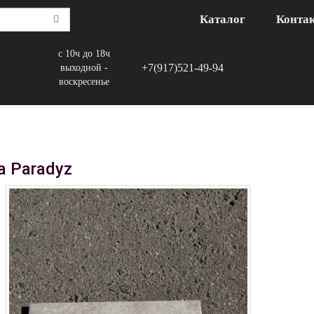
Каталог
Конта
с 10ч до 18ч
+7(917)521-49-94
выходной -
воскресенье
a Paradyz