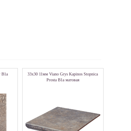
r B1a
33x30 11мм Viano Grys Kapinos Stopnica
Prosta B1a матовая