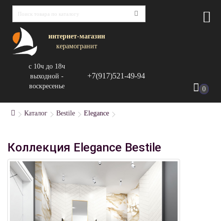
интернет-магазин
керамогранит
с 10ч до 18ч
+7(917)521-49-94
выходной -
воскресенье
0
Каталог
Bestile
Elegance
Коллекция Elegance Bestile