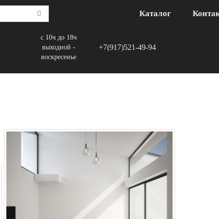
Каталог
Конта
с 10ч до 18ч
+7(917)521-49-94
выходной -
воскресенье