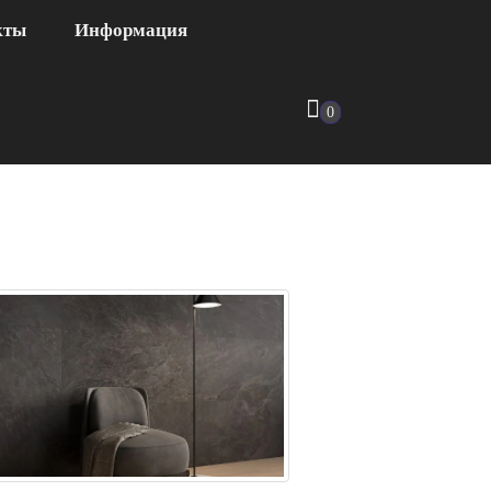
кты
Информация
0