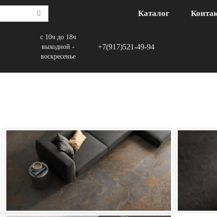
Каталог
Конта
с 10ч до 18ч
+7(917)521-49-94
выходной -
воскресенье