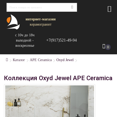
интернет-магазин
керамогранит
с 10ч до 18ч
+7(917)521-49-94
выходной -
воскресенье
0
Каталог
APE Ceramica
Oxyd Jewel
Коллекция Oxyd Jewel APE Ceramica