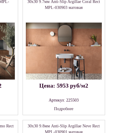
 MPL-
30x30 9.7мм Anti-Slip Argillae Coral Rect
MPL-030903 матовая
2
Цена: 5953 руб/м2
Артикул: 225503
Подробнее
umo Rect
30x30 9.8мм Anti-Slip Argillae Neve Rect
MPL-030901 матовая