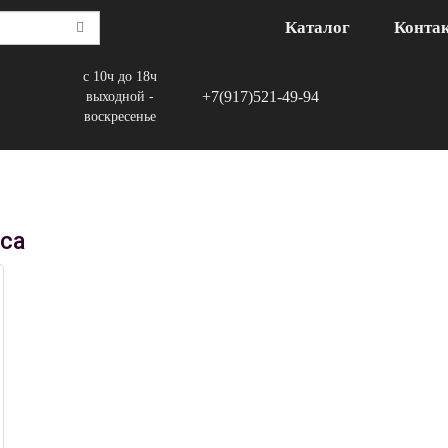
Каталог
Конта
с 10ч до 18ч
+7(917)521-49-94
выходной -
воскресенье
ica