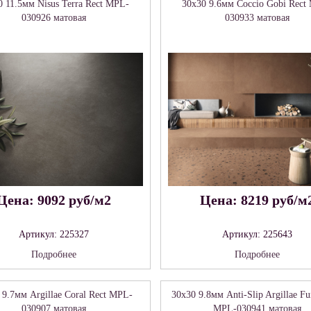
0 11.5мм Nisus Terra Rect MPL-
30x30 9.6мм Coccio Gobi Rect
030926 матовая
030933 матовая
Цена: 9092 руб/м2
Цена: 8219 руб/м
Артикул: 225327
Артикул: 225643
Подробнее
Подробнее
 9.7мм Argillae Coral Rect MPL-
30x30 9.8мм Anti-Slip Argillae F
030907 матовая
MPL-030941 матовая