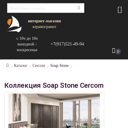
интернет-магазин
керамогранит
с 10ч до 18ч
+7(917)521-49-94
выходной -
воскресенье
0
Каталог
Cercom
Soap Stone
Коллекция Soap Stone Cercom