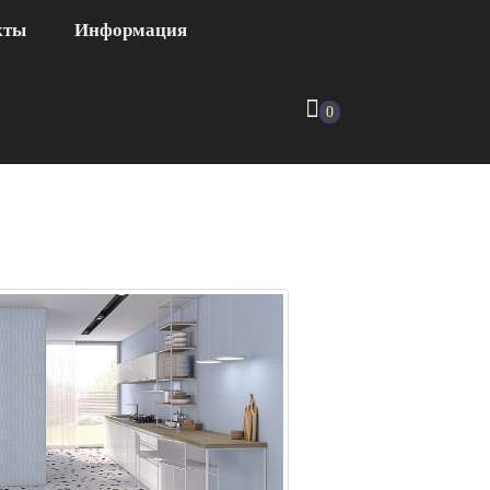
кты
Информация
0