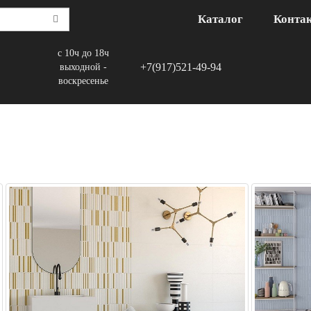
Каталог
Конта
с 10ч до 18ч
+7(917)521-49-94
выходной -
воскресенье