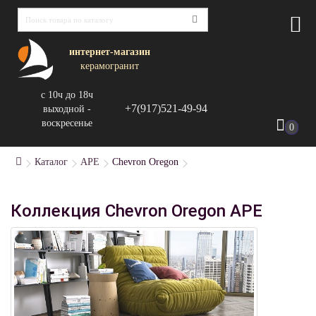
интернет-магазин
керамогранит
с 10ч до 18ч
+7(917)521-49-94
выходной -
воскресенье
0
Каталог
APE
Chevron Oregon
Коллекция Chevron Oregon APE