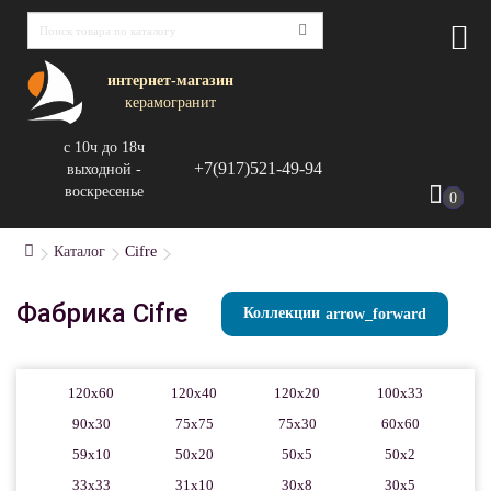
интернет-магазин
керамогранит
с 10ч до 18ч
+7(917)521-49-94
выходной -
воскресенье
0
Каталог
Cifre
Фабрика Cifre
Коллекции
120x60
120x40
120x20
100x33
90x30
75x75
75x30
60x60
59x10
50x20
50x5
50x2
33x33
31x10
30x8
30x5