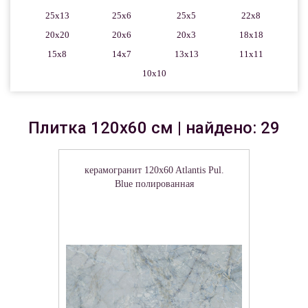
25x13
25x6
25x5
22x8
20x20
20x6
20x3
18x18
15x8
14x7
13x13
11x11
10x10
Плитка 120x60 см | найдено: 29
керамогранит 120x60 Atlantis Pul.
Blue полированная